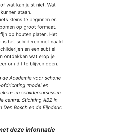
 wat kan juist niet. Wat
 kunnen staan.
ets kleins te beginnen en
e bomen op groot formaat.
fijn op houten platen. Het
n is het schilderen met naald
hilderijen en een subtiel
en ontdekken wat erop je
er om dit te blijven doen.
an de Academie voor schone
oofdrichting ‘model en
 teken- en schildercursussen
ele centra: Stichting ABZ in
in Den Bosch en de Eijnderic
met deze informatie