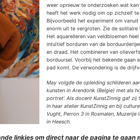
weer opnieuw te onderzoeken wat kan of
heeft het werk nodig om op zichzelf te
Bijvoorbeeld het experiment om vanuit i
enorm uit te vergroten. Zie de solitair
Het aquarelleren van veldbloemen heel 
intuïtief borduren van de borduurderije
en draad. Het combineren van olieverfsc
borduursel. Voorbij het bekende gaan 
pad komt. De verwondering is de drijfve
May volgde de opleiding schilderen a
kunsten in Arendonk (Belgie) met als h
portret’. Als docent KunstZinnig gaf zij
in haar atelier KunstZinnig en bij cultur
Vught, Perron 3 in Rosmalen, Muzerije 
in Heesch.
nde linkjes om direct naar de pagina te gaan 