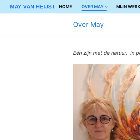
Ga
MAY VAN HEIJST
HOME
OVER MAY
MIJN WER
naar
de
Over May
inhoud
Eén zijn met de natuur, in 