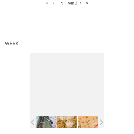
«
‹
van
2
›
»
WERK